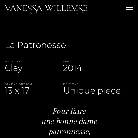
La Patronesse
Material
Year
Clay
2014
Dimensions (CM)
Editions
13 x 17
Unique piece
Pour faire
une bonne dame
patronnesse,